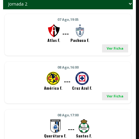
07 Ago,19:05
---
Atlas F.
Pachuca F.
Ver Ficha
08 Ago,16:00
---
América F.
Cruz Azul F.
Ver Ficha
08 Ago,17:00
---
Querétaro F.
Santos F.