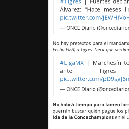
#Tigres
| Fuertes declar
Álvarez: "Hace meses ll
pic.twitter.com/JEWHIVo
— ONCE Diario (@oncediari
No hay pretextos para el mandamás
Fecha FIFA) a Tigres. Decir que perdim
#LigaMX
| Marchesín to
ante Tig
pic.twitter.com/pD9sgJ6
— ONCE Diario (@oncediari
No habrá tiempo para lamentars
querrán buscar quién pague los p
Ida de la Concachampions
en el U