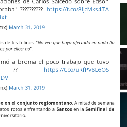
aciones de Carlos Salcedo sobre Edson
oraba" ??????????
https://t.co/8ljcMks4TA
Hxt
omx)
March 31, 2019
 de los felinos: “
No veo que haya afectado en nada (la
os por ellos; no
”.
mó a broma el poco trabajo que tuvo
res ??
https://t.co/uRfPV8L6OS
nDV
omx)
March 31, 2019
e en el conjunto regiomontano.
A mitad de semana
latos rotos enfrentando a
Santos
en la
Semifinal de
niversitario.