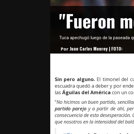
"Fueron m
Tuca apechugó luego de la paseada que
Juan Carlos Monroy | FOTO:
Por
Sin pero alguno.
El timonel del c
escuadra quedó a deber y por ende 
las
Águilas del América
con un co
“
No hicimos un buen partido, sencill
partido parejo
y a partir de ahí, per
consecuencia de esta desesperación. 
que nosotros en la intensidad del bal