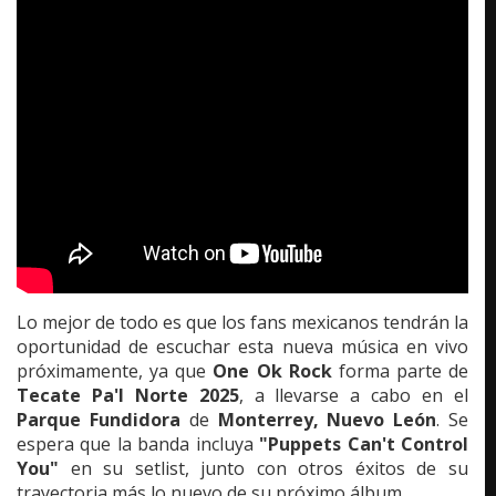
Lo mejor de todo es que los fans mexicanos tendrán la
oportunidad de escuchar esta nueva música en vivo
próximamente, ya que
One Ok Rock
forma parte de
Tecate Pa'l Norte 2025
, a llevarse a cabo en el
Parque Fundidora
de
Monterrey, Nuevo León
. Se
espera que la banda incluya
"Puppets Can't Control
You"
en su setlist, junto con otros éxitos de su
trayectoria más lo nuevo de su próximo álbum.