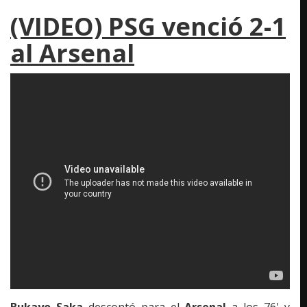
(VIDEO) PSG venció 2-1
al Arsenal
Bukayo Saka
descontó para el
Arsenal
a los 76' y