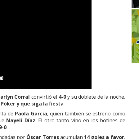
arlyn Corral
convirtió el
4-0
y su doblete de la noche,
.
Póker y que siga la fiesta
.
enta de
Paola García
, quien también se estrenó como
que
Nayeli Díaz
. El otro tanto vino en los botines de
9-0
.
andadas por
Óscar Torres
acumulan
14 goles a favor
,