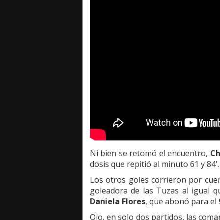
Ni bien se retomó el encuentro,
Ch
dosis que repitió al minuto 61 y 84'
Los otros goles corrieron por cu
goleadora de las Tuzas al igual 
Daniela Flores
, que abonó para el
Ojo, en solo dos partidos, las com