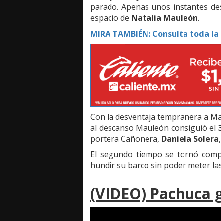
parado. Apenas unos instantes d
espacio de
Natalia Mauleón
.
MIRA TAMBIÉN:
Consulta toda la 
Con la desventaja tempranera a Maz
al descanso Mauleón consiguió el
portera Cañonera,
Daniela Solera
El segundo tiempo se tornó compli
hundir su barco sin poder meter la
(VIDEO) Pachuca 