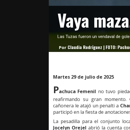
Vaya maza
Las Tuzas fueron un vendaval de goles 
Claudia Rodríguez | FOTO: Pachu
Por
Martes 29 de julio de 2025
P
achuca Femenil
no tuvo pieda
reafirmando su gran momento. O
cañonera le atajó un penalti a
Char
participó en la fiesta de anotacione
La pesadilla para el conjunto lo
Jocelyn Orejel
abrió la cuenta co