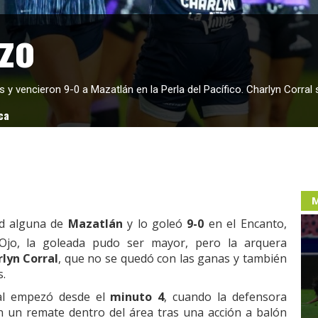
zo
y vencieron 9-0 a Mazatlán en la Perla del Pacífico. Charlyn Corral 
ca
M
d alguna de
Mazatlán
y lo goleó
9-0
en el Encanto,
jo, la goleada pudo ser mayor, pero la arquera
lyn Corral
, que no se quedó con las ganas y también
s.
cal empezó desde el
minuto 4
, cuando la defensora
n un remate dentro del área tras una acción a balón