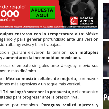
quipos entraron con la temperatura alta
: México
jugando y para generar profundidad ante una versión
ión alta agresiva y bien trabajada.
ección guaraní elevaron la tensión,
con múltiples
 y aumentaron la incomodidad mexicana.
do tras el empate sin goles ante Uruguay, movió sus
lmente más dinámico.
mpo,
México mostró señales de mejoría
, con mayor
iones más agresivas y un toque más vertical.
El Tri no logró sostener la propuesta
, y el encuentro
P
ultades para progresar ante la presión rival.
rumbo por completo.
Paraguay realizó ajustes y