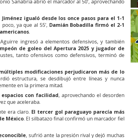
tonio Sanabria abrió el marcador al 50’, aprovechando
 Jiménez igualó desde los once pasos para el 1-1
 poco, ya que al 55’,
Damián Bobadilla firmó el 2-1
udamericanos
.
, Aguirre ingresó a elementos defensivos, y también
mpeón de goleo del Apertura 2025 y jugador de
ustes, tanto ofensivos como defensivos, terminó de
 múltiples modificaciones perjudicaron más de lo
dió estructura, se desdibujó entre líneas y nunca
emente en la primera mitad.
espacios con facilidad
, aprovechando el desorden
vez que aceleraba.
nte era claro.
El tercer gol paraguayo parecía más
de México
. El silbatazo final confirmó un marcador fiel
reconocible
, sufrió ante la presión rival y dejó muchas