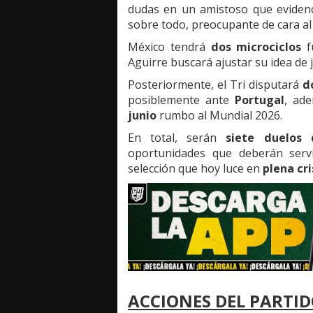
dudas en un amistoso que evidenc
sobre todo, preocupante de cara al
México tendrá
dos microciclos
f
Aguirre buscará ajustar su idea de
Posteriormente, el Tri disputará
d
posiblemente ante
Portugal
, ad
junio
rumbo al Mundial 2026.
En total, serán
siete duelos 
oportunidades que deberán servi
selección que hoy luce en
plena cri
ACCIONES DEL PARTI