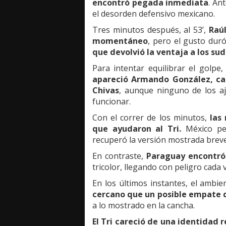
encontró pegada inmediata
. An
el desorden defensivo mexicano.
Tres minutos después, al 53’,
Raúl
momentáneo
, pero el gusto duró
que devolvió la ventaja a los s
Para intentar equilibrar el golpe
apareció Armando González, ca
Chivas
, aunque ninguno de los aj
funcionar.
Con el correr de los minutos,
las
que ayudaron al Tri.
México per
recuperó la versión mostrada brev
En contraste,
Paraguay encontró 
tricolor, llegando con peligro cada 
En los últimos instantes, el ambie
cercano que un posible empate 
a lo mostrado en la cancha.
El Tri careció de una identidad 