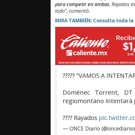
para competir en ambas.
Rayados es 
todo"
, comentó.
MIRA TAMBIÉN: Consulta toda la
????? "VAMOS A INTENT
Domènec Torrent, D
regiomontano intentará 
???? Rayados
pic.twitter
— ONCE Diario (@oncediari