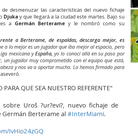
 de desmenuzar las características del nuevo fichaje
mo
Djuka
y que llegará a la ciudad este martes. Bajo su
oles a
Germán Berterame
y le nombró como su
ferente a Berterame, de espaldas, descarga mejor, es
 a lo mejor es un jugador que iba mejor al espacio, pero
Liga mexicana y
España,
yo lo conocí allá en su paso por
r, un jugador muy comprometido con el equipo que está,
la cabeza y nos va a aportar mucho. Lo hemos firmado para
, aseveró.
DO PARA QUE SEA NUESTRO REFERENTE"
sobre Uroš ?ur?evi?, nuevo fichaje de
 de Germán Berterame al
#InterMiami
.
.com/IvHio24zGQ