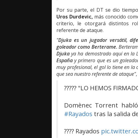
Por su parte, el DT se dio tiempo
Uros Durdevic,
más conocido co
criterio, le otorgará distintos r
referente de ataque.
"
Djuka es un jugador versátil, di
goleador como Berterame.
Berterame
Djuka
ya ha demostrado aquí en la 
España
y primero que es un goleado
muy profesional, el gol lo tiene en 
que sea nuestro referente de ataque"
????? "LO HEMOS FIRMA
Domènec Torrent habló 
#Rayados
tras la salida
???? Rayados
pic.twitter