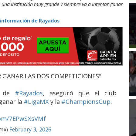
una institución muy grande y siempre va a intentar ganar
 información de Rayados
AR GANAR LAS DOS COMPETICIONES"
T de
#Rayados
, aseguró que el club
ganar la
#LigaMX
y la
#ChampionsCup
.
.com/7EPwSXsVMf
omx)
February 3, 2026