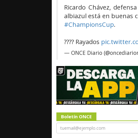
Ricardo Chávez, defens
albiazul está en buenas 
#ChampionsCup
.
???? Rayados
pic.twitter
— ONCE Diario (@oncediari
Boletín ONCE