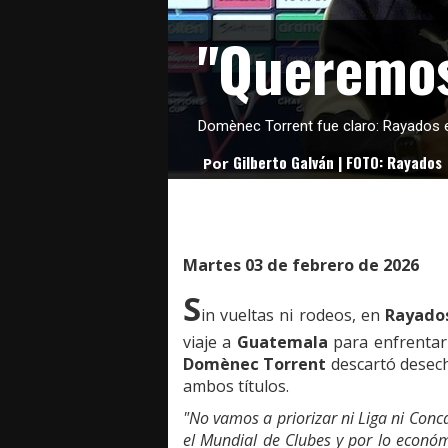
"Queremos
Domènec Torrent fue claro: Rayados e
Gilberto Galván | FOTO: Rayados
Por
Martes 03 de febrero de 2026
S
in vueltas ni rodeos, en
Rayado
viaje a
Guatemala
para enfrenta
Domènec Torrent
descartó desech
ambos títulos.
"No vamos a priorizar ni Liga ni Con
el Mundial de Clubes y por lo económ