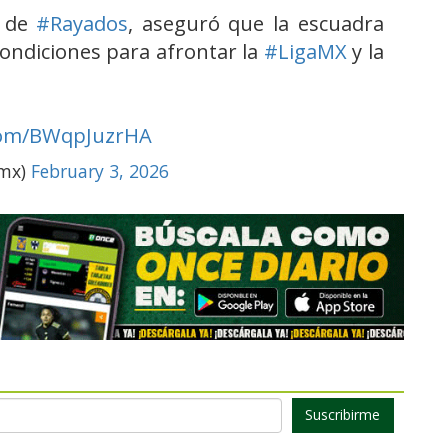
a de
#Rayados
, aseguró que la escuadra
condiciones para afrontar la
#LigaMX
y la
.com/BWqpJuzrHA
omx)
February 3, 2026
Suscribirme