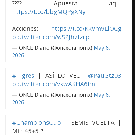
???? Apuesta aquí
https://t.co/bbgMQPgXNy
Acciones:
https://t.co/KkVm9LlOCg
pic.twitter.com/wSPJhztzrp
— ONCE Diario (@oncediariomx)
May 6,
2026
#Tigres
| ASÍ LO VEO |
@PauGtz03
pic.twitter.com/vkwAKHA6im
— ONCE Diario (@oncediariomx)
May 6,
2026
#ChampionsCup
| SEMIS VUELTA |
Min 45+5’ ?