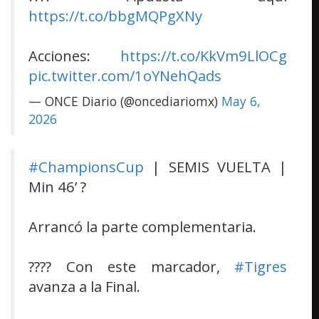
https://t.co/bbgMQPgXNy
Acciones:
https://t.co/KkVm9LlOCg
pic.twitter.com/1oYNehQads
— ONCE Diario (@oncediariomx)
May 6,
2026
#ChampionsCup
| SEMIS VUELTA |
Min 46’ ?
Arrancó la parte complementaria.
???? Con este marcador,
#Tigres
avanza a la Final.