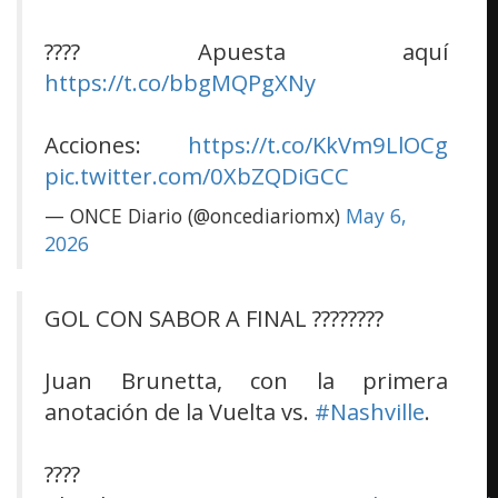
???? Apuesta aquí
https://t.co/bbgMQPgXNy
Acciones:
https://t.co/KkVm9LlOCg
pic.twitter.com/0XbZQDiGCC
— ONCE Diario (@oncediariomx)
May 6,
2026
GOL CON SABOR A FINAL ????????
Juan Brunetta, con la primera
anotación de la Vuelta vs.
#Nashville
.
????