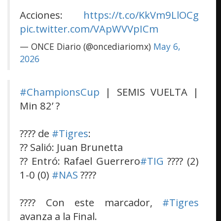
Acciones:
https://t.co/KkVm9LlOCg
pic.twitter.com/VApWVVpICm
— ONCE Diario (@oncediariomx)
May 6,
2026
#ChampionsCup
| SEMIS VUELTA |
Min 82’ ?
???? de
#Tigres
:
?? Salió: Juan Brunetta
?? Entró: Rafael Guerrero
#TIG
???? (2)
1-0 (0)
#NAS
????
???? Con este marcador,
#Tigres
avanza a la Final.