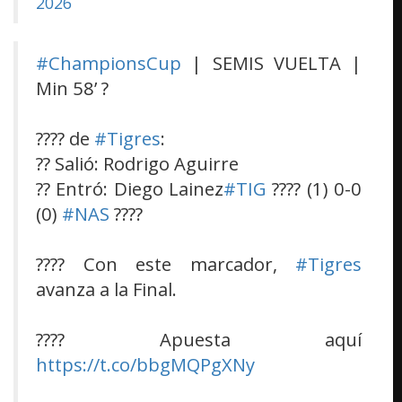
2026
#ChampionsCup
| SEMIS VUELTA |
Min 58’ ?
???? de
#Tigres
:
?? Salió: Rodrigo Aguirre
?? Entró: Diego Lainez
#TIG
???? (1) 0-0
(0)
#NAS
????
???? Con este marcador,
#Tigres
avanza a la Final.
???? Apuesta aquí
https://t.co/bbgMQPgXNy