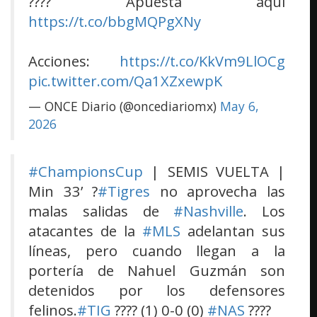
???? Apuesta aquí
https://t.co/bbgMQPgXNy
Acciones:
https://t.co/KkVm9LlOCg
pic.twitter.com/Qa1XZxewpK
— ONCE Diario (@oncediariomx)
May 6,
2026
#ChampionsCup
| SEMIS VUELTA |
Min 33’ ?
#Tigres
no aprovecha las
malas salidas de
#Nashville
. Los
atacantes de la
#MLS
adelantan sus
líneas, pero cuando llegan a la
portería de Nahuel Guzmán son
detenidos por los defensores
felinos.
#TIG
???? (1) 0-0 (0)
#NAS
????