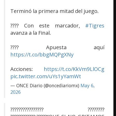
Terminó la primera mitad del juego.
???? Con este marcador,
#Tigres
avanza a la Final.
???? Apuesta aquí
https://t.co/bbgMQPgXNy
Acciones:
https://t.co/KkVm9LlOCg
pic.twitter.com/uYs1yYamWt
— ONCE Diario (@oncediariomx)
May 6,
2026
???????????????? ????????