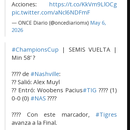
Acciones:
https://t.co/KkVm9LlOCg
pic.twitter.com/aNcl6NDFmF
— ONCE Diario (@oncediariomx)
May 6,
2026
#ChampionsCup
| SEMIS VUELTA |
Min 58’ ?
???? de
#Nashville
:
?? Salió: Alex Muyl
?? Entró: Woobens Pacius
#TIG
???? (1)
0-0 (0)
#NAS
????
???? Con este marcador,
#Tigres
avanza a la Final.