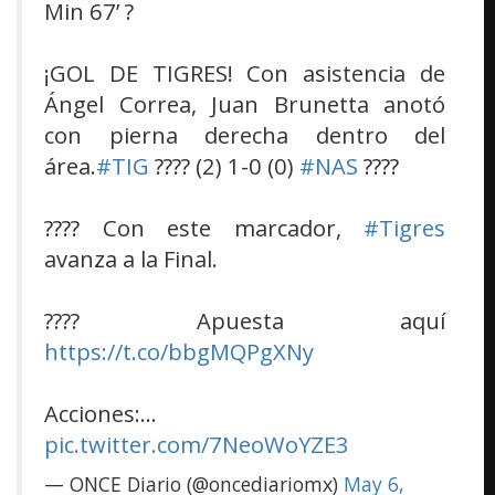
Min 67’ ?
¡GOL DE TIGRES! Con asistencia de
Ángel Correa, Juan Brunetta anotó
con pierna derecha dentro del
área.
#TIG
???? (2) 1-0 (0)
#NAS
????
???? Con este marcador,
#Tigres
avanza a la Final.
???? Apuesta aquí
https://t.co/bbgMQPgXNy
Acciones:…
pic.twitter.com/7NeoWoYZE3
— ONCE Diario (@oncediariomx)
May 6,