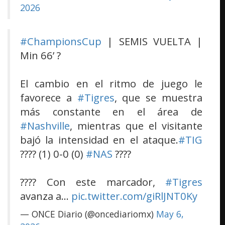
2026
#ChampionsCup
| SEMIS VUELTA |
Min 66’ ?
El cambio en el ritmo de juego le
favorece a
#Tigres
, que se muestra
más constante en el área de
#Nashville
, mientras que el visitante
bajó la intensidad en el ataque.
#TIG
???? (1) 0-0 (0)
#NAS
????
???? Con este marcador,
#Tigres
avanza a…
pic.twitter.com/giRlJNT0Ky
— ONCE Diario (@oncediariomx)
May 6,