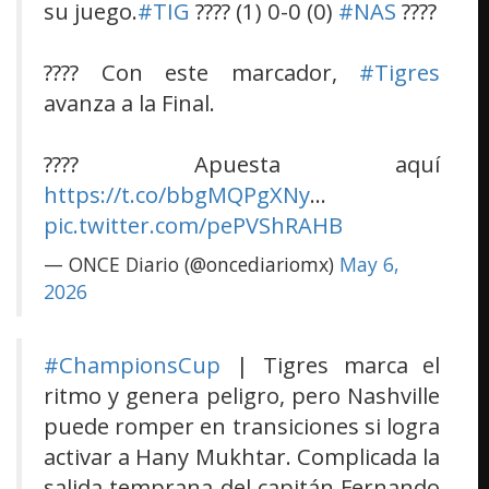
su juego.
#TIG
???? (1) 0-0 (0)
#NAS
????
???? Con este marcador,
#Tigres
avanza a la Final.
???? Apuesta aquí
https://t.co/bbgMQPgXNy
…
pic.twitter.com/pePVShRAHB
— ONCE Diario (@oncediariomx)
May 6,
2026
#ChampionsCup
| Tigres marca el
ritmo y genera peligro, pero Nashville
puede romper en transiciones si logra
activar a Hany Mukhtar. Complicada la
salida temprana del capitán Fernando