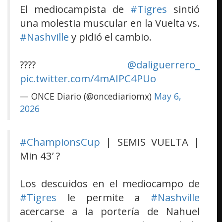
El mediocampista de
#Tigres
sintió
una molestia muscular en la Vuelta vs.
#Nashville
y pidió el cambio.
????
@daliguerrero_
pic.twitter.com/4mAIPC4PUo
— ONCE Diario (@oncediariomx)
May 6,
2026
#ChampionsCup
| SEMIS VUELTA |
Min 43’ ?
Los descuidos en el mediocampo de
#Tigres
le permite a
#Nashville
acercarse a la portería de Nahuel