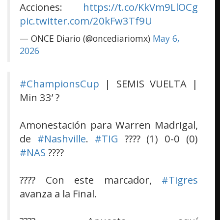
Acciones:
https://t.co/KkVm9LlOCg
pic.twitter.com/20kFw3Tf9U
— ONCE Diario (@oncediariomx)
May 6,
2026
#ChampionsCup
| SEMIS VUELTA |
Min 33’ ?
Amonestación para Warren Madrigal,
de
#Nashville
.
#TIG
???? (1) 0-0 (0)
#NAS
????
???? Con este marcador,
#Tigres
avanza a la Final.