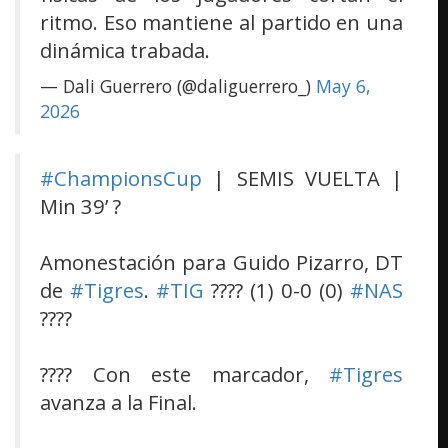
ritmo. Eso mantiene al partido en una
dinámica trabada.
— Dali Guerrero (@daliguerrero_)
May 6,
2026
#ChampionsCup
| SEMIS VUELTA |
Min 39’ ?
Amonestación para Guido Pizarro, DT
de
#Tigres
.
#TIG
???? (1) 0-0 (0)
#NAS
????
???? Con este marcador,
#Tigres
avanza a la Final.