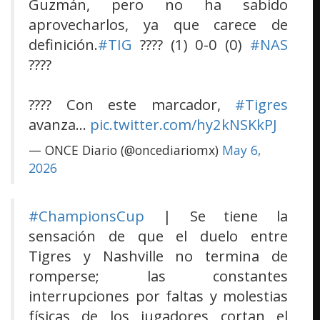
Guzmán, pero no ha sabido
aprovecharlos, ya que carece de
definición.
#TIG
???? (1) 0-0 (0)
#NAS
????
???? Con este marcador,
#Tigres
avanza…
pic.twitter.com/hy2kNSKkPJ
— ONCE Diario (@oncediariomx)
May 6,
2026
#ChampionsCup
| Se tiene la
sensación de que el duelo entre
Tigres y Nashville no termina de
romperse; las constantes
interrupciones por faltas y molestias
físicas de los jugadores cortan el