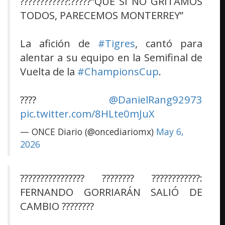
????????????:?????“QUE SI NO GRITAMOS
TODOS, PARECEMOS MONTERREY”
La afición de
#Tigres
, cantó para
alentar a su equipo en la Semifinal de
Vuelta de la
#ChampionsCup
.
????
@DanielRang92973
pic.twitter.com/8HLte0mJuX
— ONCE Diario (@oncediariomx)
May 6,
2026
???????????????? ???????? ????????????:
FERNANDO GORRIARÁN SALIÓ DE
CAMBIO ????????