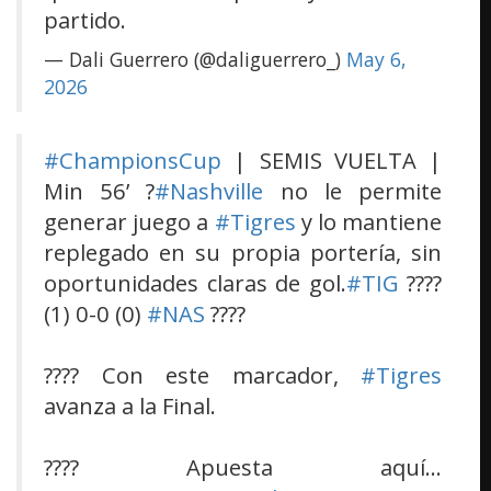
partido.
— Dali Guerrero (@daliguerrero_)
May 6,
2026
#ChampionsCup
| SEMIS VUELTA |
Min 56’ ?
#Nashville
no le permite
generar juego a
#Tigres
y lo mantiene
replegado en su propia portería, sin
oportunidades claras de gol.
#TIG
????
(1) 0-0 (0)
#NAS
????
???? Con este marcador,
#Tigres
avanza a la Final.
???? Apuesta aquí…