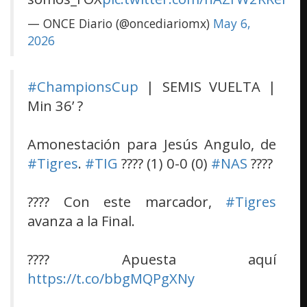
— ONCE Diario (@oncediariomx)
May 6,
2026
#ChampionsCup
| SEMIS VUELTA |
Min 36’ ?
Amonestación para Jesús Angulo, de
#Tigres
.
#TIG
???? (1) 0-0 (0)
#NAS
????
???? Con este marcador,
#Tigres
avanza a la Final.
???? Apuesta aquí
https://t.co/bbgMQPgXNy