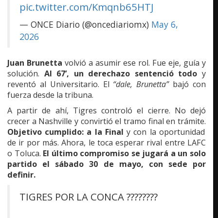
pic.twitter.com/Kmqnb65HTJ
— ONCE Diario (@oncediariomx)
May 6,
2026
Juan Brunetta
volvió a asumir ese rol. Fue eje, guía y
solución.
Al 67’, un derechazo sentenció todo
y
reventó al Universitario. El
“dale, Brunetta”
bajó con
fuerza desde la tribuna.
A partir de ahí, Tigres controló el cierre. No dejó
crecer a Nashville y convirtió el tramo final en trámite.
Objetivo cumplido: a la Final
y con la oportunidad
de ir por más. Ahora, le toca esperar rival entre LAFC
o Toluca.
El último compromiso se jugará a un solo
partido el sábado 30 de mayo, con sede por
definir.
TIGRES POR LA CONCA ????????