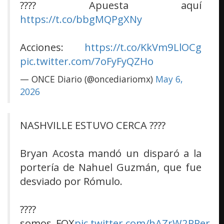
???? Apuesta aquí
https://t.co/bbgMQPgXNy
Acciones:
https://t.co/KkVm9LlOCg
pic.twitter.com/7oFyFyQZHo
— ONCE Diario (@oncediariomx)
May 6,
2026
NASHVILLE ESTUVO CERCA ????
Bryan Acosta mandó un disparó a la
portería de Nahuel Guzmán, que fue
desviado por Rómulo.
????
somos_FOX
pic.twitter.com/hAZrW2RRer