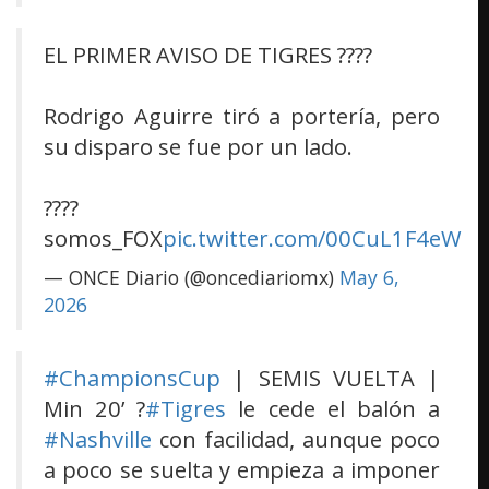
EL PRIMER AVISO DE TIGRES ????
Rodrigo Aguirre tiró a portería, pero
su disparo se fue por un lado.
????
somos_FOX
pic.twitter.com/00CuL1F4eW
— ONCE Diario (@oncediariomx)
May 6,
2026
#ChampionsCup
| SEMIS VUELTA |
Min 20’ ?
#Tigres
le cede el balón a
#Nashville
con facilidad, aunque poco
a poco se suelta y empieza a imponer