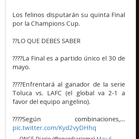
Los felinos disputarán su quinta Final
por la Champions Cup.
??LO QUE DEBES SABER
????La Final es a partido único el 30 de
mayo.
????Enfrentará al ganador de la serie
Toluca vs. LAFC (el global va 2-1 a
favor del equipo angelino).
????Según combinaciones,…
pic.twitter.com/Kyd2vyDHhq
— ONCE Diario (@oncediariomx)
May 6,