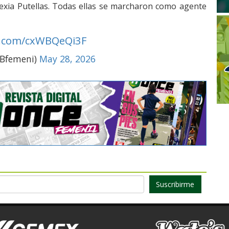
lexia Putellas. Todas ellas se marcharon como agente
er.com/cxWBQeQi3F
CBfemeni)
May 28, 2026
Suscribirme