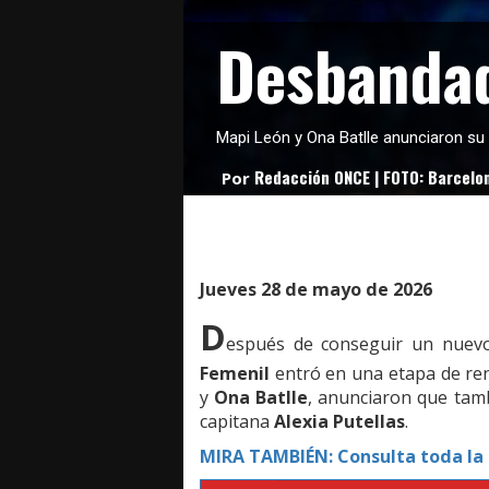
Desbanda
Mapi León y Ona Batlle anunciaron su 
Redacción ONCE | FOTO: Barcelo
Por
Jueves 28 de mayo de 2026
D
espués de conseguir un nuevo
Femenil
entró en una etapa de ren
y
Ona Batlle
, anunciaron que tambi
capitana
Alexia Putellas
.
MIRA TAMBIÉN:
Consulta toda la 