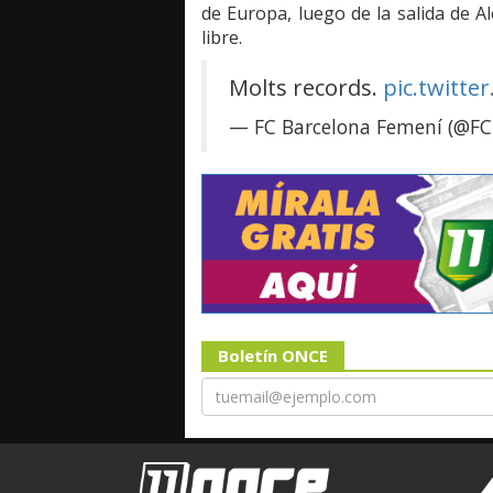
de Europa, luego de la salida de A
libre.
Molts records.
pic.twitt
— FC Barcelona Femení (@F
Boletín ONCE