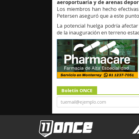
aeroportuaria y de arenas depor
Los miembros han hecho efectivas
Petersen aseguró que a este punto,
La potencial huelga podría afectar
de la inauguración en terreno est
Boletín ONCE