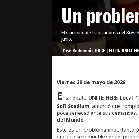
Un proble
El sindicato de trabajadores del SoFi
junio.
Redacción ONCE | FOTO: UNITE H
Por
Viernes 29 de mayo de 2026
E
l sindicato
UNITE HERE Local 1
SoFi Stadium
, anunció que rompió
poca seriedad ante sus demandas, 
del Mundo
.
Este es un problema importante par
que en ese inmueble será el primer