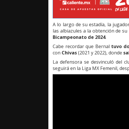
A lo largo de su estadía, la jugad
las albiazules a la obtención de s
Bicampeonato de 2024
.
Cabe recordar que Bernal
tuvo d
con
Chivas
(2021 y 2022), donde
sa
La defensora se desvinculó del cl
seguirá en la Liga MX Femenil, des