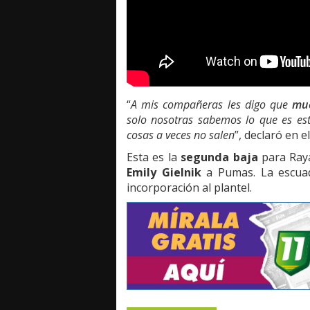
“
A mis compañeras les digo que
muc
solo nosotras sabemos lo que es est
cosas a veces no salen
”, declaró en e
Esta es la
segunda baja
para Raya
Emily Gielnik
a Pumas. La escua
incorporación al plantel.