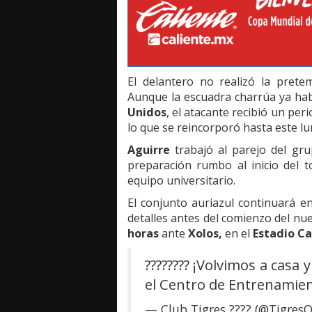
El delantero no realizó la pret
Aunque la escuadra charrúa ya ha
Unidos
, el atacante recibió un per
lo que se reincorporó hasta este lu
Aguirre
trabajó al parejo del gru
preparación rumbo al inicio del t
equipo universitario.
El conjunto auriazul continuará e
detalles antes del comienzo del nuev
horas
ante
Xolos,
en el
Estadio Ca
???????? ¡Volvimos a casa
el Centro de Entrenamien
— Club Tigres ???? (@TigresOf