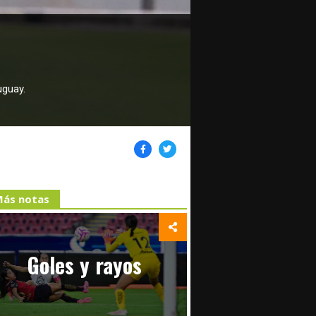
uguay.
ás notas
Goles y rayos