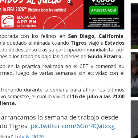
emporada con los felinos en
San Diego, California
.
bía quedado eliminada cuando
Tigres
viajó a
Estados
iodo de descanso tras su participación mundialista, por
nes a los trabajos bajo las órdenes de
Guido Pizarro.
po en la práctica realizada en el CET y comenzó su
orneo, luego de varias semanas sin actividad con el
ntrenando durante la semana para afinar los últimos
o semestre, el cual lo vivirá el
16 de julio a las 21:00
liente.
 y arrancamos la semana de trabajo desde
to Tigres!
pic.twitter.com/6Gm4Qatxsg
icial)
July 6, 2026