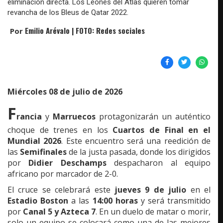
eliminación directa. Los Leones del Atlas quieren tomar
revancha de los Bleus de Qatar 2022.
Emilio Arévalo | FOTO: Redes sociales
Por
Miércoles 08 de julio de 2026
F
rancia
y
Marruecos
protagonizarán un auténtico
choque de trenes en los
Cuartos de Final en el
Mundial 2026
. Este encuentro será una reedición de
las
Semifinales
de la justa pasada, donde los dirigidos
por
Didier Deschamps
despacharon al equipo
africano por marcador de 2-0.
El cruce se celebrará este
jueves 9 de julio
en el
Estadio Boston
a las
14:00 horas
y será transmitido
por
Canal 5 y Azteca 7
. En un duelo de matar o morir,
solo un equipo se colocará como una de las mejores