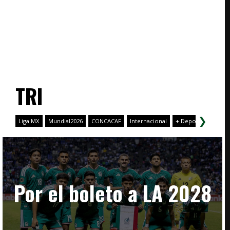
TRI
❯
Liga MX
Mundial2026
CONCACAF
Internacional
+ Deporte
Copa 
Por el boleto a LA 2028