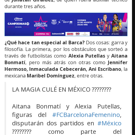
durante tres años.
¿Qué hace tan especial al Barca?
Dos cosas: garra y
filosofía. La primera, por los obstáculos que sorteó a
través de futbolistas como
Alexia Putellas
y
Aitana
Bonmatí
, pero más atrás con otras como
Jennifer
Hermoso, Inmaculada Cebecerán, Ani Escribano
, la
mexicana
Maribel Domínguez
, entre otras.
LA MAGIA CULÉ EN MÉXICO ????????
Aitana Bonmatí y Alexia Putellas,
figuras del
#FCBarcelonaFemenino
,
disputarán dos partidos en
#México
???????? como parte del