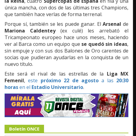
la Reina
, cuatro
Supercopas de España
en fila y una
única mancha, con dos de las últimas tres Champions,
que también hace verlas de forma terrenal.
Porque sí, también se les puede ganar. El
Arsenal
de
Mariona Caldentey
(ex culé) les arrebató el
Tricampeonato europeo hace unos meses, haciendo
ver al Barca como un equipo que
se quedó sin ideas
,
sin empuje y con sus dos Balones de Oro carentes de
socias que pudieran ayudarlas en la conquista de un
nuevo título.
Este será el rival de las estrellas de la
Liga MX
Femenil
,
este
próximo 22 de agosto
a las
20:30
horas
en el
Estadio Universitario
.
Boletín ONCE