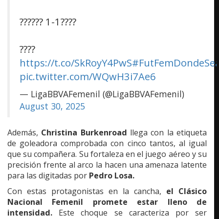
?????? 1-1????
????
https://t.co/SkRoyY4PwS
#FutFemDondeSe
pic.twitter.com/WQwH3i7Ae6
— LigaBBVAFemenil (@LigaBBVAFemenil)
August 30, 2025
Además,
Christina Burkenroad
llega con la etiqueta
de goleadora comprobada con cinco tantos, al igual
que su compañera. Su fortaleza en el juego aéreo y su
precisión frente al arco la hacen una amenaza latente
para las digitadas por
Pedro Losa.
Con estas protagonistas en la cancha,
el Clásico
Nacional Femenil promete estar lleno de
intensidad.
Este choque se caracteriza por ser