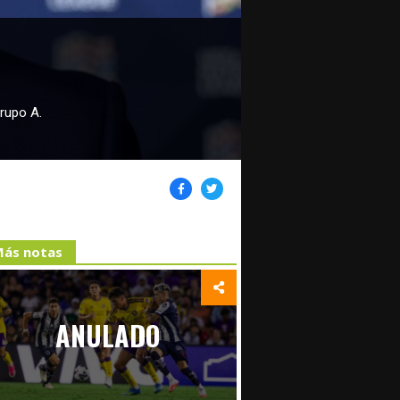
Grupo A.
ás notas
ANULADO