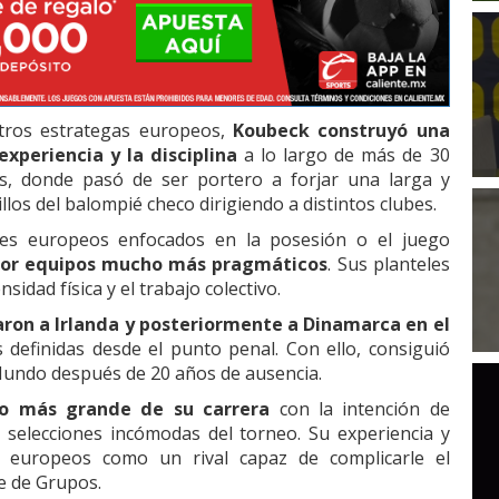
 otros estrategas europeos,
Koubeck construyó una
xperiencia y la disciplina
a lo largo de más de 30
ís, donde pasó de ser portero a forjar una larga y
llos del balompié checo dirigiendo a distintos clubes.
res europeos enfocados en la posesión o el juego
por equipos mucho más pragmáticos
. Sus planteles
nsidad física y el trabajo colectivo.
aron a Irlanda y posteriormente a Dinamarca en el
 definidas desde el punto penal. Con ello, consiguió
 Mundo después de 20 años de ausencia.
to más grande de su carrera
con la intención de
 selecciones incómodas del torneo. Su experiencia y
os europeos como un rival capaz de complicarle el
e de Grupos.