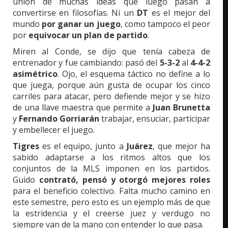
unión de muchas ideas que luego pasan a
convertirse en filosofías. Ni un
DT
es el mejor del
mundo
por ganar un juego
, como tampoco el peor
por
equivocar un plan de partido
.
Miren al Conde, se dijo que tenía cabeza de
entrenador y fue cambiando: pasó del
5-3-2
al
4-4-2
asimétrico
. Ojo, el esquema táctico no define a lo
que juega, porque aún gusta de ocupar los cinco
carriles para atacar, pero defiende mejor y se hizo
de una llave maestra que permite a
Juan Brunetta
y
Fernando Gorriarán
trabajar, ensuciar, participar
y embellecer el juego.
Tigres
es el equipo, junto a
Juárez
, que mejor ha
sabido adaptarse a los ritmos altos que los
conjuntos de la MLS imponen en los partidos.
Guido
contrató, pensó y otorgó mejores roles
para el beneficio colectivo. Falta mucho camino en
este semestre, pero esto es un ejemplo más de que
la estridencia y el creerse juez y verdugo no
siempre van de la mano con entender lo que pasa.