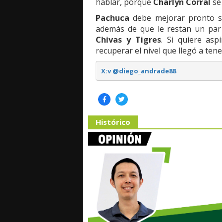
hablar, porque
Charlyn Corral
se
Pachuca
debe mejorar pronto s
además de que le restan un par 
Chivas y Tigres
. Si quiere asp
recuperar el nivel que llegó a ten
X:v @diego_andrade88
Histórico