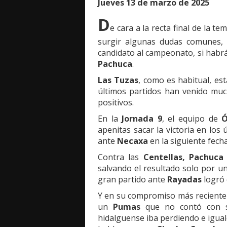
Jueves 13 de marzo de 2025
D
e cara a la recta final de la t
surgir algunas dudas comunes,
candidato al campeonato, si habrá
Pachuca
.
Las Tuzas
, como es habitual, e
últimos partidos han venido muc
positivos.
En la
Jornada 9
, el equipo de
Ó
apenitas sacar la victoria en los
ante
Necaxa
en la siguiente fecha
Contra las
Centellas, Pachuca
salvando el resultado solo por u
gran partido ante
Rayadas
logró 
Y en su compromiso más reciente 
un
Pumas
que no contó con 
hidalguense iba perdiendo e igu