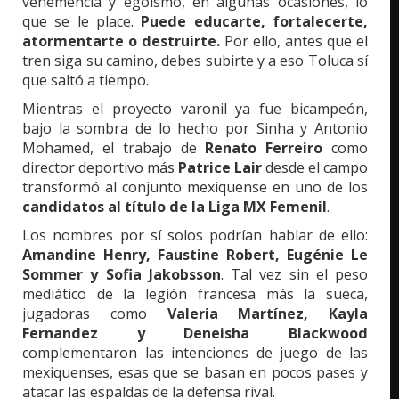
vehemencia y egoísmo, en algunas ocasiones, lo
que se le place.
Puede educarte, fortalecerte,
atormentarte o destruirte.
Por ello, antes que el
tren siga su camino, debes subirte y a eso Toluca sí
que saltó a tiempo.
Mientras el proyecto varonil ya fue bicampeón,
bajo la sombra de lo hecho por Sinha y Antonio
Mohamed, el trabajo de
Renato Ferreiro
como
director deportivo más
Patrice Lair
desde el campo
transformó al conjunto mexiquense en uno de los
candidatos al título de la Liga MX Femenil
.
Los nombres por sí solos podrían hablar de ello:
Amandine Henry, Faustine Robert, Eugénie Le
Sommer y Sofia Jakobsson
. Tal vez sin el peso
mediático de la legión francesa más la sueca,
jugadoras como
Valeria Martínez, Kayla
Fernandez y Deneisha Blackwood
complementaron las intenciones de juego de las
mexiquenses, esas que se basan en pocos pases y
atacar las espaldas de la defensa rival.