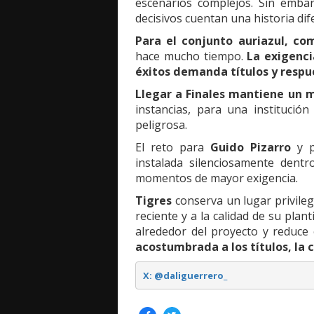
escenarios complejos. Sin emba
decisivos cuentan una historia dif
Para el conjunto auriazul, com
hace mucho tiempo.
La exigenc
éxitos demanda títulos y respu
Llegar a Finales mantiene un 
instancias, para una instituci
peligrosa.
El reto para
Guido Pizarro
y p
instalada silenciosamente dentr
momentos de mayor exigencia.
Tigres
conserva un lugar privileg
reciente y a la calidad de su plan
alrededor del proyecto y reduce 
acostumbrada a los títulos, la 
X: @daliguerrero_