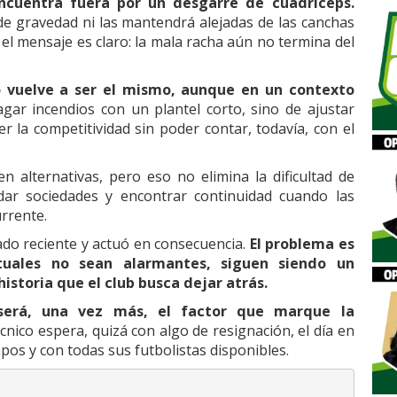
encuentra fuera por un desgarre de cuádriceps.
de gravedad ni las mantendrá alejadas de las canchas
l mensaje es claro: la mala racha aún no termina del
o vuelve a ser el mismo, aunque en un contexto
ar incendios con un plantel corto, sino de ajustar
er la competitividad sin poder contar, todavía, con el
n alternativas, pero eso no elimina la dificultad de
dar sociedades y encontrar continuidad cuando las
rrente.
do reciente y actuó en consecuencia.
El problema es
tuales no sean alarmantes, siguen siendo un
istoria que el club busca dejar atrás.
 será, una vez más, el factor que marque la
écnico espera, quizá con algo de resignación, el día en
pos y con todas sus futbolistas disponibles.