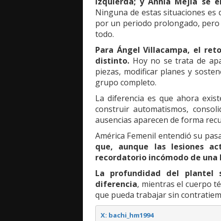
izquierda; y Annía Mejía se 
Ninguna de estas situaciones es 
por un periodo prolongado, pero e
todo.
Para Ángel Villacampa, el ret
distinto.
Hoy no se trata de apag
piezas, modificar planes y sosten
grupo completo.
La diferencia es que ahora existe
construir automatismos, consoli
ausencias aparecen de forma recu
América Femenil entendió su pasa
que, aunque las lesiones ac
recordatorio incómodo de una h
La profundidad del plantel
diferencia
, mientras el cuerpo t
que pueda trabajar sin contratiem
X: bachi_hm1994