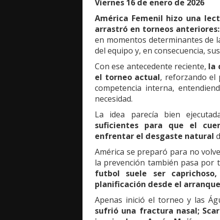
Viernes 16 de enero de 2026
América Femenil hizo una lec
arrastró en torneos anteriores: 
en momentos determinantes de la
del equipo y, en consecuencia, su
Con ese antecedente reciente,
la
el torneo actual
, reforzando el
competencia interna, entendien
necesidad.
La idea parecía bien ejecuta
suficientes para que el cuer
enfrentar el desgaste natural
d
América se preparó para no volver
la prevención también pasa por t
futbol suele ser caprichoso
planificación desde el arranque
Apenas inició el torneo y las Ág
sufrió una fractura nasal; Sc