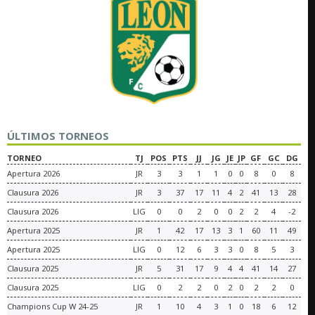
ÚLTIMOS TORNEOS
TORNEO
TJ
POS
PTS
JJ
JG
JE
JP
GF
GC
DG
Apertura 2026
JR
3
3
1
1
0
0
8
0
8
Clausura 2026
JR
3
37
17
11
4
2
41
13
28
Clausura 2026
LIG
0
0
2
0
0
2
2
4
-2
Apertura 2025
JR
1
42
17
13
3
1
60
11
49
Apertura 2025
LIG
0
12
6
3
3
0
8
5
3
Clausura 2025
JR
5
31
17
9
4
4
41
14
27
Clausura 2025
LIG
0
2
2
0
2
0
2
2
0
Champions Cup W 24-25
JR
1
10
4
3
1
0
18
6
12