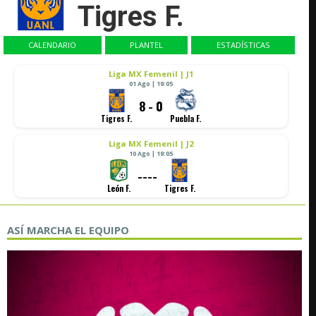
Tigres F.
CALENDARIO
PLANTEL
ESTADÍSTICAS
Liga MX Femenil | J1
01 Ago | 19:05
8 - 0
Tigres F.
Puebla F.
Liga MX Femenil | J2
10 Ago | 19:05
----
León F.
Tigres F.
ASÍ MARCHA EL EQUIPO