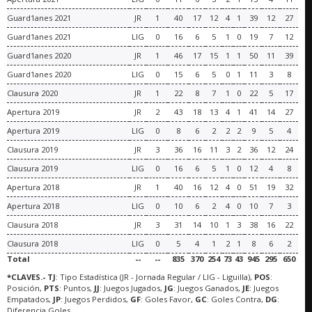
Guard1anes 2021
JR
1
40
17
12
4
1
39
12
27
Guard1anes 2021
LIG
0
16
6
5
1
0
19
7
12
Guard1anes 2020
JR
1
46
17
15
1
1
50
11
39
Guard1anes 2020
LIG
0
15
6
5
0
1
11
3
8
Clausura 2020
JR
1
22
8
7
1
0
22
5
17
Apertura 2019
JR
2
43
18
13
4
1
41
14
27
Apertura 2019
LIG
0
8
6
2
2
2
9
5
4
Clausura 2019
JR
3
36
16
11
3
2
36
12
24
Clausura 2019
LIG
0
16
6
5
1
0
12
4
8
Apertura 2018
JR
1
40
16
12
4
0
51
19
32
Apertura 2018
LIG
0
10
6
2
4
0
10
7
3
Clausura 2018
JR
3
31
14
10
1
3
38
16
22
Clausura 2018
LIG
0
5
4
1
2
1
8
6
2
Total
--
--
835
370
254
73
43
945
295
650
*CLAVES.- TJ
: Tipo Estadística (JR - Jornada Regular / LIG - Liguilla),
POS
:
Posición,
PTS
: Puntos,
JJ
: Juegos Jugados,
JG
: Juegos Ganados,
JE
: Juegos
Empatados,
JP
: Juegos Perdidos,
GF
: Goles Favor,
GC
: Goles Contra,
DG
:
Diferencia Goles.