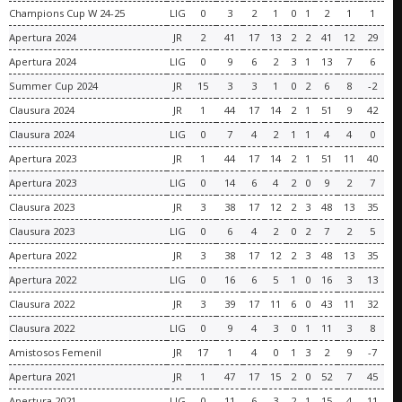
Champions Cup W 24-25
LIG
0
3
2
1
0
1
2
1
1
Apertura 2024
JR
2
41
17
13
2
2
41
12
29
Apertura 2024
LIG
0
9
6
2
3
1
13
7
6
Summer Cup 2024
JR
15
3
3
1
0
2
6
8
-2
Clausura 2024
JR
1
44
17
14
2
1
51
9
42
Clausura 2024
LIG
0
7
4
2
1
1
4
4
0
Apertura 2023
JR
1
44
17
14
2
1
51
11
40
Apertura 2023
LIG
0
14
6
4
2
0
9
2
7
Clausura 2023
JR
3
38
17
12
2
3
48
13
35
Clausura 2023
LIG
0
6
4
2
0
2
7
2
5
Apertura 2022
JR
3
38
17
12
2
3
48
13
35
Apertura 2022
LIG
0
16
6
5
1
0
16
3
13
Clausura 2022
JR
3
39
17
11
6
0
43
11
32
Clausura 2022
LIG
0
9
4
3
0
1
11
3
8
Amistosos Femenil
JR
17
1
4
0
1
3
2
9
-7
Apertura 2021
JR
1
47
17
15
2
0
52
7
45
Apertura 2021
LIG
0
11
6
3
2
1
15
4
11