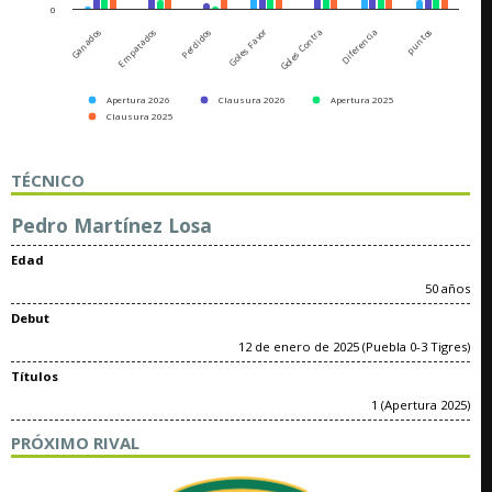
0
Goles Contra
Empatados
Diferencia
Perdidos
puntos
Goles Favor
Ganados
Apertura 2026
Clausura 2026
Apertura 2025
Clausura 2025
TÉCNICO
Pedro Martínez Losa
Edad
50 años
Debut
12 de enero de 2025 (Puebla 0-3 Tigres)
Títulos
1 (Apertura 2025)
PRÓXIMO RIVAL