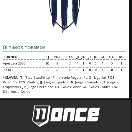
ÚLTIMOS TORNEOS
TORNEO
TJ
POS
PTS
JJ
JG
JE
JP
GF
GC
DG
Apertura 2026
JR
8
3
1
1
0
0
1
0
1
Total
--
--
3
1
1
0
0
1
0
1
*CLAVES.- TJ
: Tipo Estadística (JR - Jornada Regular / LIG - Liguilla),
POS
:
Posición,
PTS
: Puntos,
JJ
: Juegos Jugados,
JG
: Juegos Ganados,
JE
: Juegos
Empatados,
JP
: Juegos Perdidos,
GF
: Goles Favor,
GC
: Goles Contra,
DG
:
Diferencia Goles.