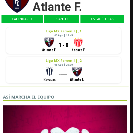
Atlante F.
CALENDARIO
PLANTEL
ESTADÍSTICAS
Liga MX Femenil | J1
03 Ago | 15:45
1 - 0
Atlante F.
Necaxa F.
Liga MX Femenil | J2
08 Ago | 20:00
----
Rayadas
Atlante F.
ASÍ MARCHA EL EQUIPO