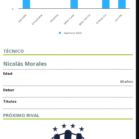
0
Goles Contra
Empatados
Diferencia
Perdidos
puntos
Goles Favor
Ganados
Apertura 2026
TÉCNICO
Nicolás Morales
Edad
60 años
Debut
Títulos
PRÓXIMO RIVAL