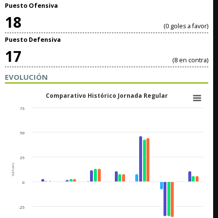
Puesto Ofensiva
18
(0 goles a favor)
Puesto Defensiva
17
(8 en contra)
EVOLUCIÓN
Comparativo Histórico Jornada Regular
75
50
25
Values
0
-25