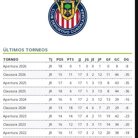
ÚLTIMOS TORNEOS
TORNEO
TJ
POS
PTS
JJ
JG
JE
JP
GF
GC
DG
Apertura 2026
JR
18
0
1
0
0
1
0
8
-8
Clausura 2026
JR
15
11
17
3
2
12
11
46
-35
Apertura 2025
JR
17
6
17
1
3
13
8
43
-35
Clausura 2025
JR
18
6
17
1
3
13
8
44
-36
Apertura 2024
JR
16
9
17
2
3
12
13
29
-16
Clausura 2024
JR
13
18
17
4
6
7
21
29
-8
Apertura 2023
JR
14
14
17
4
2
11
19
42
-23
Clausura 2023
JR
16
12
17
3
3
11
14
34
-20
Apertura 2022
JR
16
11
17
3
2
12
20
38
-18