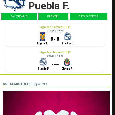
Puebla F.
CALENDARIO
PLANTEL
ESTADÍSTICAS
Liga MX Femenil | J1
01 Ago | 19:05
8 - 0
Tigres F.
Puebla F.
Liga MX Femenil | J2
09 Ago | 12:00
----
Puebla F.
Chivas F.
ASÍ MARCHA EL EQUIPO