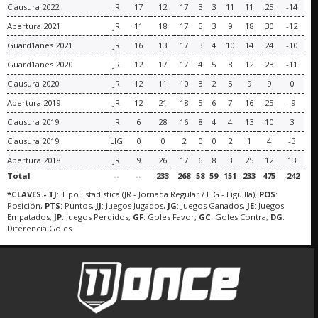
Clausura 2022
JR
17
12
17
3
3
11
11
25
-14
Apertura 2021
JR
11
18
17
5
3
9
18
30
-12
Guard1anes 2021
JR
16
13
17
3
4
10
14
24
-10
Guard1anes 2020
JR
12
17
17
4
5
8
12
23
-11
Clausura 2020
JR
12
11
10
3
2
5
9
9
0
Apertura 2019
JR
12
21
18
5
6
7
16
25
-9
Clausura 2019
JR
6
28
16
8
4
4
13
10
3
Clausura 2019
LIG
0
0
2
0
0
2
1
4
-3
Apertura 2018
JR
9
26
17
6
8
3
25
12
13
Total
--
--
233
268
58
59
151
233
475
-242
*CLAVES.- TJ
: Tipo Estadística (JR - Jornada Regular / LIG - Liguilla),
POS
:
Posición,
PTS
: Puntos,
JJ
: Juegos Jugados,
JG
: Juegos Ganados,
JE
: Juegos
Empatados,
JP
: Juegos Perdidos,
GF
: Goles Favor,
GC
: Goles Contra,
DG
:
Diferencia Goles.